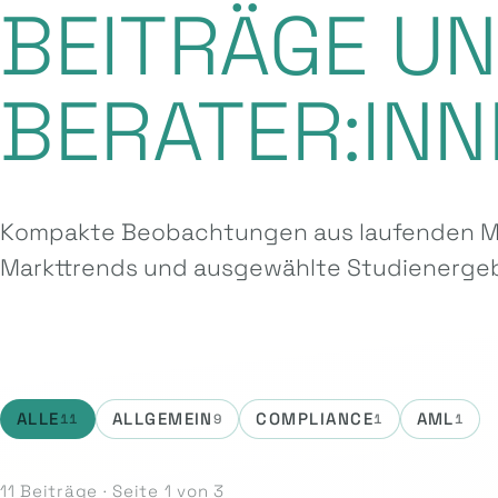
BEITRÄGE U
BERATER:INN
Kompakte Beobachtungen aus laufenden Ma
Markttrends und ausgewählte Studien­ergeb
ALLE
ALLGEMEIN
COMPLIANCE
AML
11
9
1
1
11 Beiträge · Seite 1 von 3