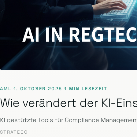
AML
·
1. OKTOBER 2025
·
1 MIN LESEZEIT
Wie verändert der KI-E
KI gestützte Tools für Compliance Management
STRATECO