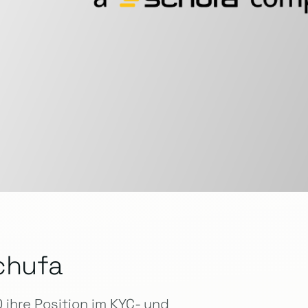
chufa
ihre Position im KYC- und