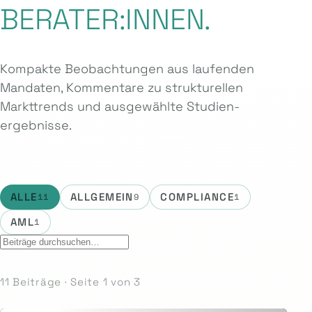
BERATER:INNEN.
Kompakte Beobachtungen aus laufenden
Mandaten, Kommentare zu strukturellen
Markttrends und ausgewählte Studien­
ergebnisse.
ALLE
ALLGEMEIN
COMPLIANCE
11
9
1
AML
1
11 Beiträge · Seite 1 von 3