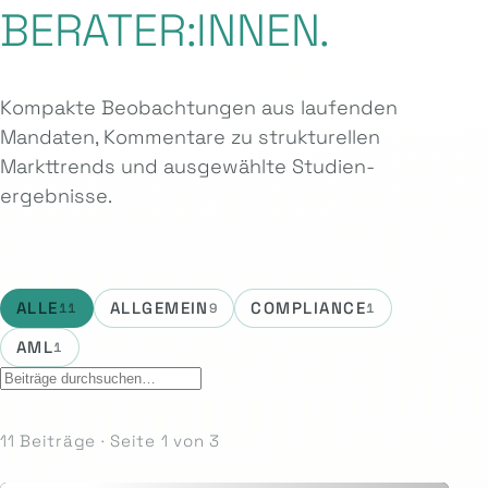
BERATER:INNEN.
Kompakte Beobachtungen aus laufenden
Mandaten, Kommentare zu strukturellen
Markttrends und ausgewählte Studien­
ergebnisse.
ALLE
ALLGEMEIN
COMPLIANCE
11
9
1
AML
1
11 Beiträge · Seite 1 von 3