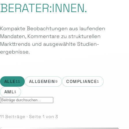
BERATER:INNEN.
Kompakte Beobachtungen aus laufenden
Mandaten, Kommentare zu strukturellen
Markttrends und ausgewählte Studien­
ergebnisse.
ALLE
ALLGEMEIN
COMPLIANCE
11
9
1
AML
1
11 Beiträge · Seite 1 von 3