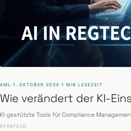
AML
·
1. OKTOBER 2025
·
1 MIN LESEZEIT
Wie verändert der KI-E
KI gestützte Tools für Compliance Management
STRATECO