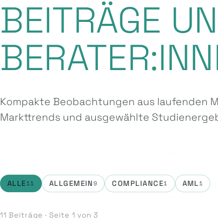
BEITRÄGE U
BERATER:INN
Kompakte Beobachtungen aus laufenden Ma
Markttrends und ausgewählte Studien­ergeb
ALLE
ALLGEMEIN
COMPLIANCE
AML
11
9
1
1
11 Beiträge · Seite 1 von 3