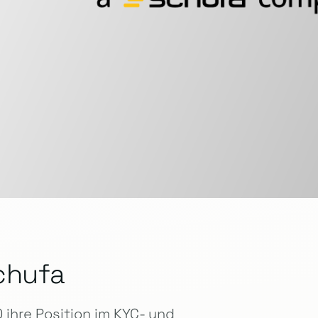
chufa
ihre Position im KYC- und